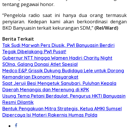
tentang pegawai honor.
“Pengelola radio saat ini hanya dua orang termasuk
penyiaran. Kedepan kami akan berkoordinasi dengan
BKD Banyuasin terkait kekurangan SDM,”
(Rel/Ward)
Berita Terkait
Tak Sudi Marwah Pers Diusik, PWI Banyuasin Berdiri
Tegak Dibelakang PWI Pusat!
Gubernur NTT hingga Wamen Hadiri Charity Night
SOIna, Galang Donasi Atlet Spesial
Medco E&P Grissik Dukung Budidaya Lele untuk Dorong
Kemandirian Ekonomi Masyarakat
Saat Jeruji Besi Mengetuk Sanubari, Puluhan Kepala
Daerah Menangis dan Merenung di KPK
Usung Tema Petani Berdaulat, Pengurus HKTI Banyuasin
Resmi Dilantik
Bentuk Pengakuan Mitra Strategis, Ketua AMKI Sumsel
Dipercaya Isi Materi Rakernis Humas Polda