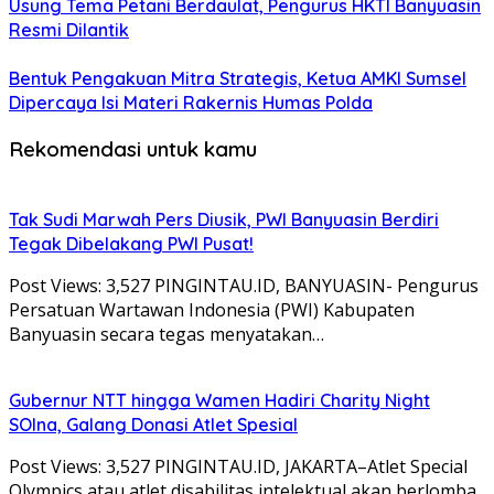
Usung Tema Petani Berdaulat, Pengurus HKTI Banyuasin
Resmi Dilantik
Bentuk Pengakuan Mitra Strategis, Ketua AMKI Sumsel
Dipercaya Isi Materi Rakernis Humas Polda
Rekomendasi untuk kamu
Tak Sudi Marwah Pers Diusik, PWI Banyuasin Berdiri
Tegak Dibelakang PWI Pusat!
Post Views: 3,527 PINGINTAU.ID, BANYUASIN- Pengurus
Persatuan Wartawan Indonesia (PWI) Kabupaten
Banyuasin secara tegas menyatakan…
Gubernur NTT hingga Wamen Hadiri Charity Night
SOIna, Galang Donasi Atlet Spesial
Post Views: 3,527 PINGINTAU.ID, JAKARTA–Atlet Special
Olympics atau atlet disabilitas intelektual akan berlomba