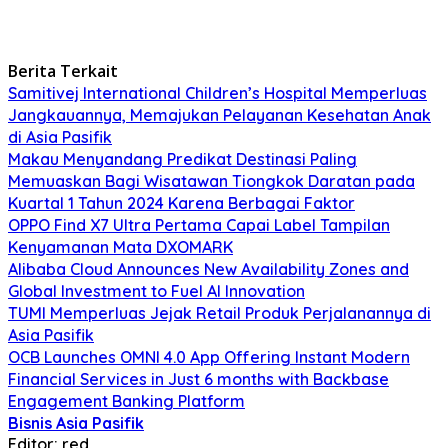
Berita Terkait
Samitivej International Children’s Hospital Memperluas
Jangkauannya, Memajukan Pelayanan Kesehatan Anak
di Asia Pasifik
Makau Menyandang Predikat Destinasi Paling
Memuaskan Bagi Wisatawan Tiongkok Daratan pada
Kuartal 1 Tahun 2024 Karena Berbagai Faktor
OPPO Find X7 Ultra Pertama Capai Label Tampilan
Kenyamanan Mata DXOMARK
Alibaba Cloud Announces New Availability Zones and
Global Investment to Fuel AI Innovation
TUMI Memperluas Jejak Retail Produk Perjalanannya di
Asia Pasifik
OCB Launches OMNI 4.0 App Offering Instant Modern
Financial Services in Just 6 months with Backbase
Engagement Banking Platform
Bisnis Asia Pasifik
Editor: red