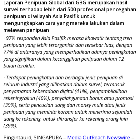
Laporan Penipuan Global dari GBG merupakan hasil
survei terhadap lebih dari 500 profesional pencegahan
penipuan di wilayah Asia Pasifik untuk
mengungkapkan cara yang mereka lakukan dalam
melawan penipuan
·
97% responden Asia Pasifik merasa khawatir tentang tren
penipuan yang lebih terorganisir dan tersebar luas, dengan
77% di antaranya yang memperhatikan adanya peningkatan
yang signifikan dalam kecanggihan penipuan dalam 12
bulan terakhir.
·
Terdapat peningkatan dan berbagai jenis penipuan di
seluruh industri yang dilibatkan dalam survei, termasuk
penyamaran keberadaan digital (41%), pengambilalihan
rekening/akun (40%), penyalahgunaan bonus atau promosi
(39%), serta pencucian uang dan money mule atau jenis
penipuan yang meminta korban untuk menerima sejumlah
uang ke rekening, untuk ditransfer ke rekening orang lain
(39%).
Pingintau.id, SINGAPURA –
Media OutReach Newswire
–