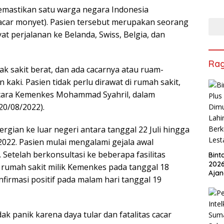
mastikan satu warga negara Indonesia
acar monyet). Pasien tersebut merupakan seorang
yat perjalanan ke Belanda, Swiss, Belgia, dan
Ra
dak sakit berat, dan ada cacarnya atau ruam-
 kaki. Pasien tidak perlu dirawat di rumah sakit,
 Bicara Kemenkes Mohammad Syahril, dalam
20/08/2022).
gian ke luar negeri antara tanggal 22 Juli hingga
 2022. Pasien mulai mengalami gejala awal
Setelah berkonsultasi ke beberapa fasilitas
Bint
2026
 rumah sakit milik Kemenkes pada tanggal 18
Ajan
nfirmasi positif pada malam hari tanggal 19
Ped
Berk
Lest
k panik karena daya tular dan fatalitas cacar