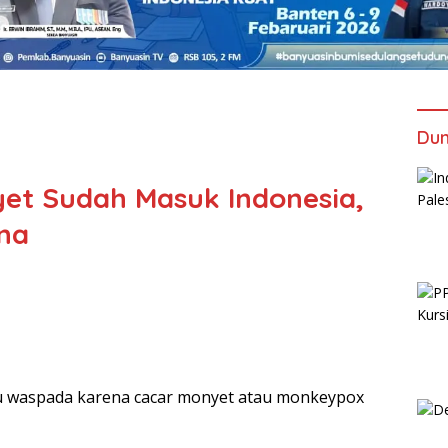
Dun
et Sudah Masuk Indonesia,
na
alu waspada karena cacar monyet atau monkeypox