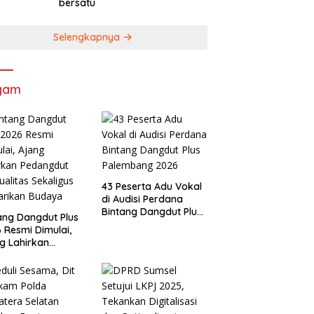
bersatu
Selengkapnya
gam
43 Peserta Adu Vokal
di Audisi Perdana
Bintang Dangdut Plus
ang Dangdut Plus
Palembang 2026
 Resmi Dimulai,
g Lahirkan
angdut
ualitas Sekaligus
arikan Budaya