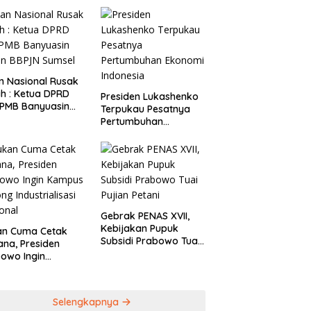
rintah
 Nasional Rusak
a DPRD
Presiden Lukashenko
 PMB Banyuasin
Terpukau Pesatnya
n BBPJN Sumsel
Pertumbuhan
Ekonomi Indonesia
Gebrak PENAS XVII,
Kebijakan Pupuk
an Cuma Cetak
Subsidi Prabowo Tuai
ana, Presiden
Pujian Petani
owo Ingin
pus Sokong
trialisasi
onal
Selengkapnya