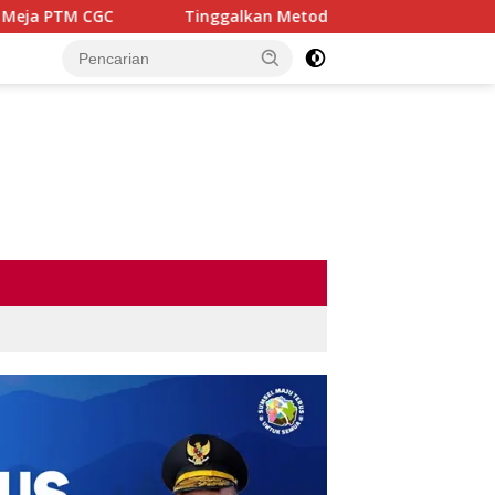
Tinggalkan Metode Kaku, PP-MPK Unsri Dorong Perkuliahan S