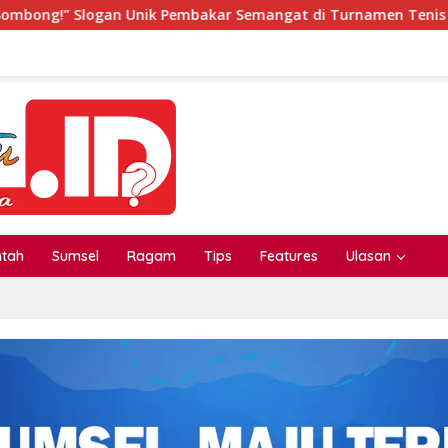
nik Pembakar Semangat di Turnamen Tenis Meja PTM CGC
ntah
Sumsel
Ragam
Tips
Features
Ulasan