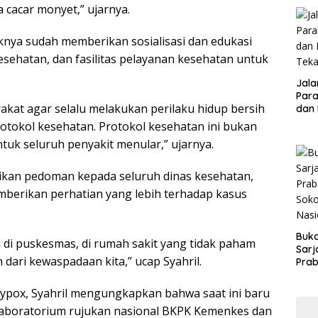
cacar monyet,” ujarnya.
Peme
aknya sudah memberikan sosialisasi dan edukasi
sehatan, dan fasilitas pelayanan kesehatan untuk
Jalan
Parah : Ketu
kat agar selalu melakukan perilaku hidup bersih
dan
Teka
otokol kesehatan. Protokol kesehatan ini bukan
tuk seluruh penyakit menular,” ujarnya.
rikan pedoman kepada seluruh dinas kesehatan,
berikan perhatian yang lebih terhadap kasus
Buk
di puskesmas, di rumah sakit yang tidak paham
Sarj
 dari kewaspadaan kita,” ucap Syahril.
Prab
Kam
Indus
ypox, Syahril mengungkapkan bahwa saat ini baru
Nasi
i laboratorium rujukan nasional BKPK Kemenkes dan