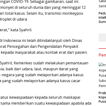
ngan COVID-19. Sebagai gambaran, saat ini
r monyet di seluruh dunia dan yang meninggal 12
ri total kasus. Selain itu, transmisi monkeypox
Pedu
Inte
roplet di udara.
Suma
Salu
at,” kata Syahril.
Sem
Indonesia ini telah ditindaklanjuti oleh Dinas
orat Pencegahan dan Pengendalian Penyakit
kepada masyarakat atau kontak erat dari pasien.
Pem
 Syahril, Kemenkes sudah melakukan pemantauan
ia, baik dari udara, laut, maupun darat yang
-negara yang sudah melaporkan adanya kasus
a yang sudah melaporkan adanya kasus cacar
Pra
tatus kewaspadaan kepada seluruh maskapai
Kope
Pusa
rsama memberikan suatu kewaspadaan apabila ada
Subs