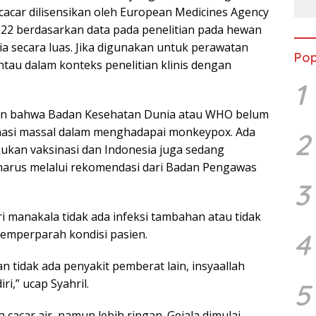
acar dilisensikan oleh European Medicines Agency
22 berdasarkan data pada penelitian pada hewan
ia secara luas. Jika digunakan untuk perawatan
Pop
antau dalam konteks penelitian klinis dengan
1
ikan bahwa Badan Kesehatan Dunia atau WHO belum
asi massal dalam menghadapai monkeypox. Ada
2
ukan vaksinasi dan Indonesia juga sedang
arus melalui rekomendasi dari Badan Pengawas
3
 manakala tidak ada infeksi tambahan atau tidak
emperparah kondisi pasien.
4
n tidak ada penyakit pemberat lain, insyaallah
ri,” ucap Syahril.
5
 cacar air, namun lebih ringan. Gejala dimulai