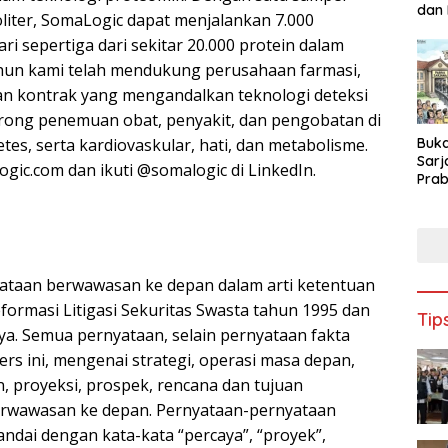
dan
liter, SomaLogic dapat menjalankan 7.000
Teka
i sepertiga dari sekitar 20.000 protein dalam
tahun kami telah mendukung perusahaan farmasi,
ian kontrak yang mengandalkan teknologi deteksi
orong penemuan obat, penyakit, dan pengobatan di
Buk
tes, serta kardiovaskular, hati, dan metabolisme.
Sarj
logic.com dan ikuti @somalogic di LinkedIn.
Prab
Kam
Indus
Nasi
nyataan berwawasan ke depan dalam arti ketentuan
ormasi Litigasi Sekuritas Swasta tahun 1995 dan
Tip
ya. Semua pernyataan, selain pernyataan fakta
ers ini, mengenai strategi, operasi masa depan,
, proyeksi, prospek, rencana dan tujuan
rwawasan ke depan. Pernyataan-pernyataan
dai dengan kata-kata “percaya”, “proyek”,