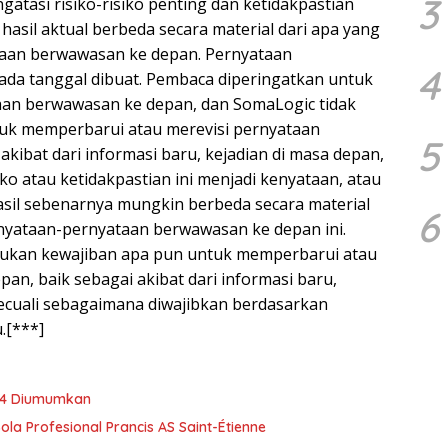
3
gatasi risiko-risiko penting dan ketidakpastian
asil aktual berbeda secara material dari apa yang
aan berwawasan ke depan. Pernyataan
4
da tanggal dibuat. Pembaca diperingatkan untuk
taan berwawasan ke depan, dan SomaLogic tidak
uk memperbarui atau merevisi pernyataan
5
akibat dari informasi baru, kejadian di masa depan,
siko atau ketidakpastian ini menjadi kenyataan, atau
 hasil sebenarnya mungkin berbeda secara material
6
rnyataan-pernyataan berwawasan ke depan ini.
kukan kewajiban apa pun untuk memperbarui atau
an, baik sebagai akibat dari informasi baru,
 kecuali sebagaimana diwajibkan berdasarkan
.[***]
24 Diumumkan
ola Profesional Prancis AS Saint-Étienne