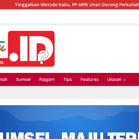
tode Kaku, PP-MPK Unsri Dorong Perkuliahan Seru Lewat Inovas
ntah
Sumsel
Ragam
Tips
Features
Ulasan