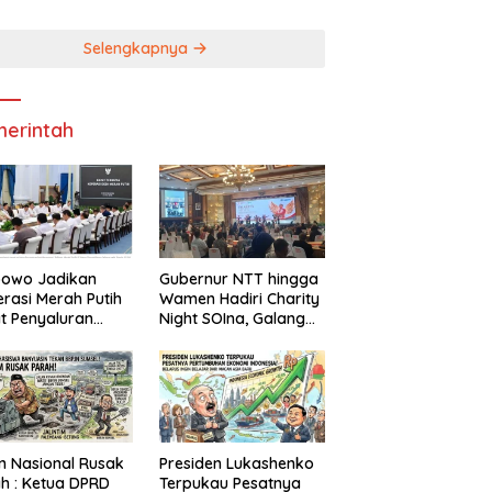
bako
Pendapatan Daerah
Selengkapnya
erintah
bowo Jadikan
Gubernur NTT hingga
rasi Merah Putih
Wamen Hadiri Charity
t Penyaluran
Night SOIna, Galang
idi dan Bantuan
Donasi Atlet Spesial
rintah
 Nasional Rusak
Presiden Lukashenko
a DPRD
Terpukau Pesatnya