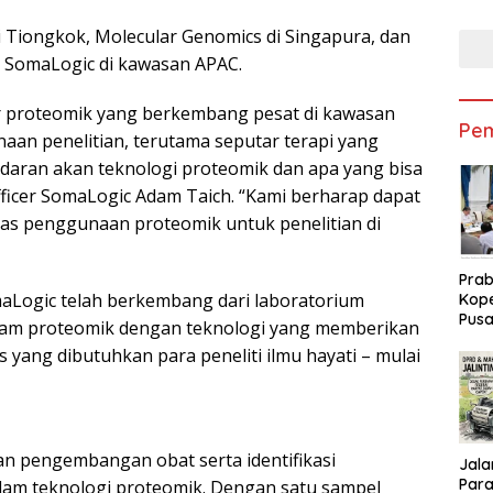
Sem
 Tiongkok, Molecular Genomics di Singapura, dan
mi SomaLogic di kawasan APAC.
r proteomik yang berkembang pesat di kawasan
Pem
naan penelitian, terutama seputar terapi yang
daran akan teknologi proteomik dan apa yang bisa
Officer SomaLogic Adam Taich. “Kami berharap dapat
 penggunaan proteomik untuk penelitian di
Pra
maLogic telah berkembang dari laboratorium
Kope
Pusa
alam proteomik dengan teknologi yang memberikan
Subs
s yang dibutuhkan para peneliti ilmu hayati – mulai
Peme
an pengembangan obat serta identifikasi
Jalan
Parah : Ketu
lam teknologi proteomik. Dengan satu sampel