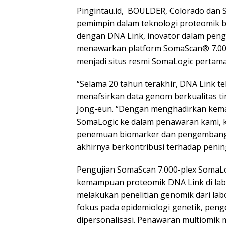
Pingintau.id, BOULDER, Colorado dan S
pemimpin dalam teknologi proteomik b
dengan DNA Link, inovator dalam pengo
menawarkan platform SomaScan® 7.000
menjadi situs resmi SomaLogic pertama
“Selama 20 tahun terakhir, DNA Link 
menafsirkan data genom berkualitas tin
Jong-eun. “Dengan menghadirkan kema
SomaLogic ke dalam penawaran kami,
penemuan biomarker dan pengembangan 
akhirnya berkontribusi terhadap penin
Pengujian SomaScan 7.000-plex SomaLo
kemampuan proteomik DNA Link di labo
melakukan penelitian genomik dari lab
fokus pada epidemiologi genetik, pe
dipersonalisasi. Penawaran multiomik m