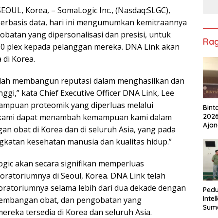
EOUL, Korea, – SomaLogic Inc., (Nasdaq:SLGC),
erbasis data, hari ini mengumumkan kemitraannya
batan yang dipersonalisasi dan presisi, untuk
Ra
 plex kepada pelanggan mereka. DNA Link akan
 di Korea.
telah membangun reputasi dalam menghasilkan dan
ggi,” kata Chief Executive Officer DNA Link, Lee
mpuan proteomik yang diperluas melalui
Bint
2026
 kami dapat menambah kemampuan kami dalam
Ajan
obat di Korea dan di seluruh Asia, yang pada
Ped
gkatan kesehatan manusia dan kualitas hidup.”
Berk
Lest
gic akan secara signifikan memperluas
ratoriumnya di Seoul, Korea. DNA Link telah
oratoriumnya selama lebih dari dua dekade dengan
Pedu
Inte
ngembangan obat, dan pengobatan yang
Suma
ereka tersedia di Korea dan seluruh Asia.
Salu