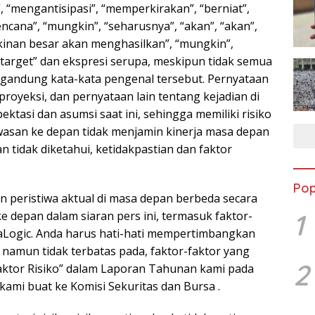
 “mengantisipasi”, “memperkirakan”, “berniat”,
rencana”, “mungkin”, “seharusnya”, “akan”, “akan”,
gkinan besar akan menghasilkan”, “mungkin”,
 “target” dan ekspresi serupa, meskipun tidak semua
andung kata-kata pengenal tersebut. Pernyataan
royeksi, dan pernyataan lain tentang kejadian di
tasi dan asumsi saat ini, sehingga memiliki risiko
wasan ke depan tidak menjamin kinerja masa depan
n tidak diketahui, ketidakpastian dan faktor
Pop
 peristiwa aktual di masa depan berbeda secara
1
e depan dalam siaran pers ini, termasuk faktor-
maLogic. Anda harus hati-hati mempertimbangkan
, namun tidak terbatas pada, faktor-faktor yang
2
“Faktor Risiko” dalam Laporan Tahunan kami pada
kami buat ke Komisi Sekuritas dan Bursa .