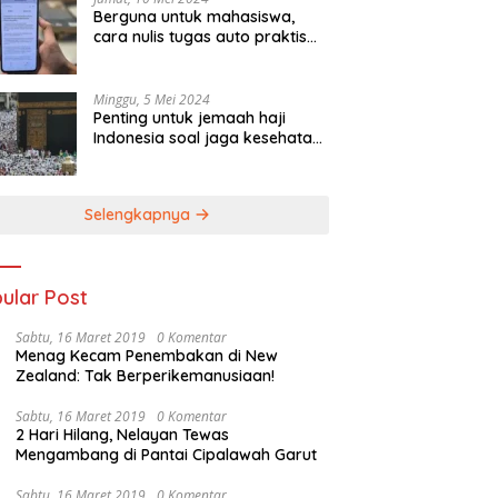
Berguna untuk mahasiswa,
cara nulis tugas auto praktis
pakai Galaxy AI di Galaxy S23
FE
Minggu, 5 Mei 2024
Penting untuk jemaah haji
Indonesia soal jaga kesehatan,
simak yuk tipsnya
Selengkapnya
ular Post
Sabtu, 16 Maret 2019
0 Komentar
Menag Kecam Penembakan di New
Zealand: Tak Berperikemanusiaan!
Sabtu, 16 Maret 2019
0 Komentar
2 Hari Hilang, Nelayan Tewas
Mengambang di Pantai Cipalawah Garut
Sabtu, 16 Maret 2019
0 Komentar