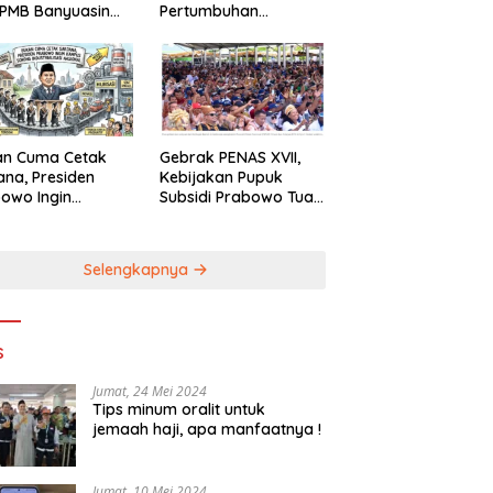
 PMB Banyuasin
Pertumbuhan
n BBPJN Sumsel
Ekonomi Indonesia
an Cuma Cetak
Gebrak PENAS XVII,
ana, Presiden
Kebijakan Pupuk
owo Ingin
Subsidi Prabowo Tuai
pus Sokong
Pujian Petani
trialisasi
onal
Selengkapnya
s
Jumat, 24 Mei 2024
Tips minum oralit untuk
jemaah haji, apa manfaatnya !
Jumat, 10 Mei 2024