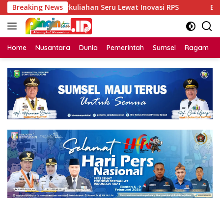
Langsung
orong Perkuliahan Seru Lewat Inovasi RPS
Breaking News
Bintang Dang
ke
konten
Home
Nusantara
Dunia
Pemerintah
Sumsel
Ragam