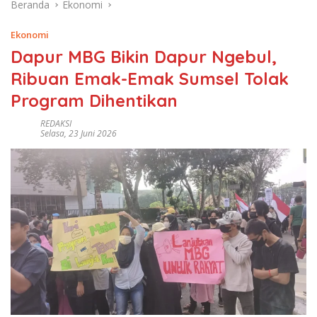
Beranda
Ekonomi
Ekonomi
Dapur MBG Bikin Dapur Ngebul,
Ribuan Emak-Emak Sumsel Tolak
Program Dihentikan
REDAKSI
Selasa, 23 Juni 2026