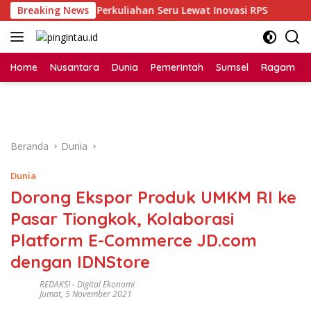
Langsung
nsri Dorong Perkuliahan Seru Lewat Inovasi RPS
Breaking News
Bintan
ke
konten
Home
Nusantara
Dunia
Pemerintah
Sumsel
Ragam
Beranda
Dunia
Dunia
Dorong Ekspor Produk UMKM RI ke
Pasar Tiongkok, Kolaborasi
Platform E-Commerce JD.com
dengan IDNStore
REDAKSI
-
Digital Ekonomi
Jumat, 5 November 2021