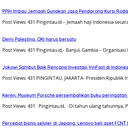
PPIH Imbau Jemaah Gunakan Jasa Pendorong Kursi Roda
Post Views: 431 Pingintau.id – Jemaah haji Indonesia seca
Demi Palestina, OKI harus bersatu
Post Views: 431 Pingintau.id,- Banjul, Gambia – Organisasi
Jokowi Sambut Baik Rencana Investasi VinFast di Indones
Post Views: 431 PINGINTAU, JAKARTA- Presiden Ripublik I
Keren, Museum Porsche persembahkan buku peringatan 
Post Views: 431 Pingintau.id, -Di tahun ulang tahunnya, P
Percepat bisnis seluler di Jepang, Lenovo beli aset FCNT 