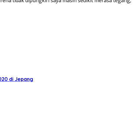
rena tidak dipungkiri saya masih sedikit merasa tegang,”
020 di Jepang