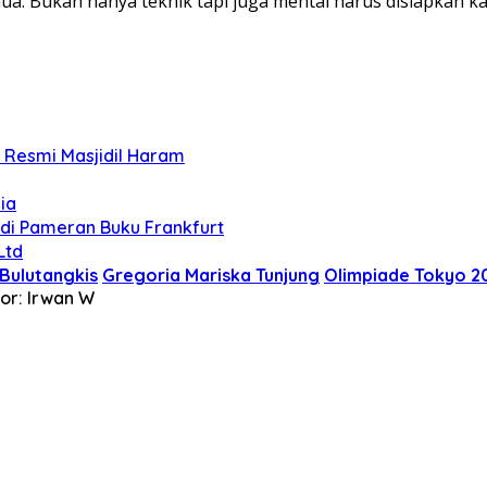
ua. Bukan hanya teknik tapi juga mental harus disiapkan ka
 Resmi Masjidil Haram
ia
di Pameran Buku Frankfurt
Ltd
 Bulutangkis
Gregoria Mariska Tunjung
Olimpiade Tokyo 2
tor: Irwan W