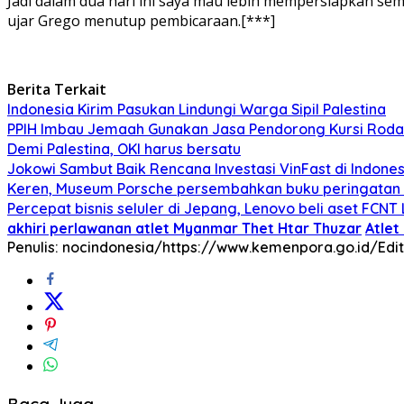
Jadi dalam dua hari ini saya mau lebih mempersiapkan sem
ujar Grego menutup pembicaraan.[***]
Berita Terkait
Indonesia Kirim Pasukan Lindungi Warga Sipil Palestina
PPIH Imbau Jemaah Gunakan Jasa Pendorong Kursi Roda
Demi Palestina, OKI harus bersatu
Jokowi Sambut Baik Rencana Investasi VinFast di Indones
Keren, Museum Porsche persembahkan buku peringatan 
Percepat bisnis seluler di Jepang, Lenovo beli aset FCNT 
akhiri perlawanan atlet Myanmar Thet Htar Thuzar
Atlet
Penulis: nocindonesia/https://www.kemenpora.go.id/
Edi
Baca Juga