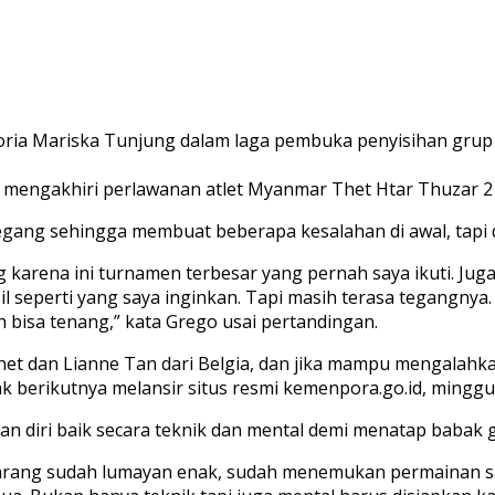
egoria Mariska Tunjung dalam laga pembuka penyisihan grup
mengakhiri perlawanan atlet Myanmar Thet Htar Thuzar 21
tegang sehingga membuat beberapa kesalahan di awal, tap
g karena ini turnamen terbesar yang pernah saya ikuti. Ju
il seperti yang saya inginkan. Tapi masih terasa tegangnya.
bisa tenang,” kata Grego usai pertandingan.
Thet dan Lianne Tan dari Belgia, dan jika mampu mengalah
 berikutnya melansir situs resmi kemenpora.go.id, minggu 
n diri baik secara teknik dan mental demi menatap babak g
arang sudah lumayan enak, sudah menemukan permainan saya.