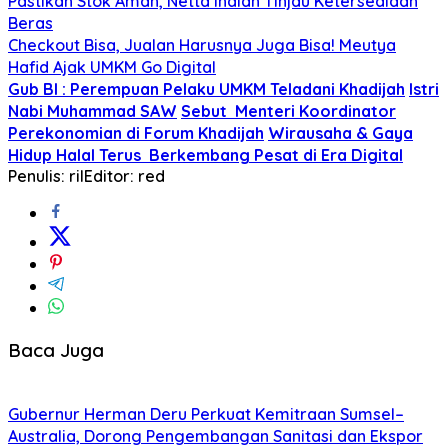
Pastikan Stok Aman, Netta Indian Tinjau Ketersediaan
Beras
Checkout Bisa, Jualan Harusnya Juga Bisa! Meutya
Hafid Ajak UMKM Go Digital
Gub BI : Perempuan Pelaku UMKM Teladani Khadijah
Istri
Nabi Muhammad SAW
Sebut Menteri Koordinator
Perekonomian di Forum Khadijah
Wirausaha & Gaya
Hidup Halal Terus Berkembang Pesat di Era Digital
Penulis: ril
Editor: red
Baca Juga
Gubernur Herman Deru Perkuat Kemitraan Sumsel–
Australia, Dorong Pengembangan Sanitasi dan Ekspor