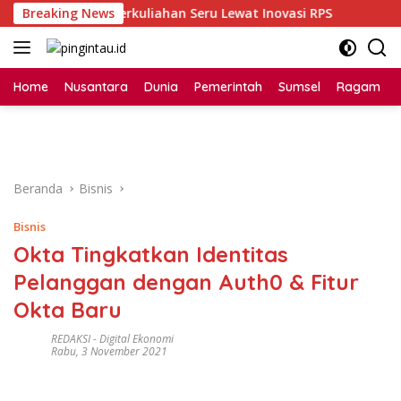
Langsung
i Dorong Perkuliahan Seru Lewat Inovasi RPS
Breaking News
Bintang 
ke
konten
Home
Nusantara
Dunia
Pemerintah
Sumsel
Ragam
Beranda
Bisnis
Bisnis
Okta Tingkatkan Identitas
Pelanggan dengan Auth0 & Fitur
Okta Baru
REDAKSI
-
Digital Ekonomi
Rabu, 3 November 2021