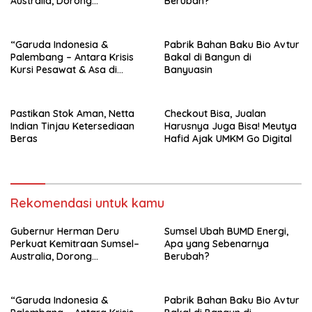
Australia, Dorong
Berubah?
Pengembangan Sanitasi dan
Ekspor Kopi
“Garuda Indonesia &
Pabrik Bahan Baku Bio Avtur
Palembang – Antara Krisis
Bakal di Bangun di
Kursi Pesawat & Asa di
Banyuasin
Langit Sumsel”
Pastikan Stok Aman, Netta
Checkout Bisa, Jualan
Indian Tinjau Ketersediaan
Harusnya Juga Bisa! Meutya
Beras
Hafid Ajak UMKM Go Digital
Rekomendasi untuk kamu
Gubernur Herman Deru
Sumsel Ubah BUMD Energi,
Perkuat Kemitraan Sumsel–
Apa yang Sebenarnya
Australia, Dorong
Berubah?
Pengembangan Sanitasi dan
Ekspor Kopi
“Garuda Indonesia &
Pabrik Bahan Baku Bio Avtur